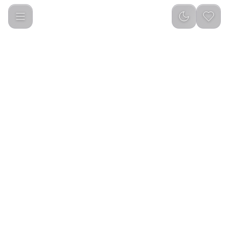
KiCA JetFan 2 Mini Air Duster Small Rechargeable Mini Turbo F